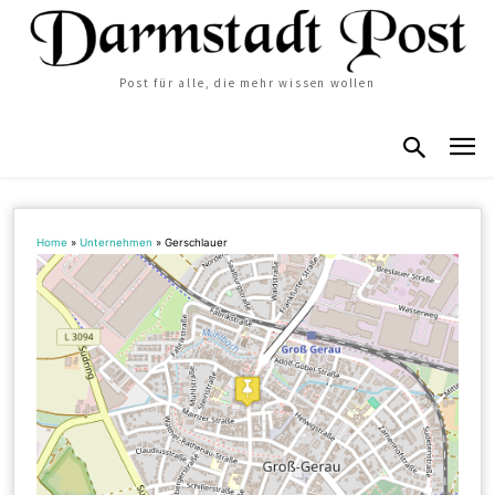
Post für alle, die mehr wissen wollen
Home
»
Unternehmen
»
Gerschlauer