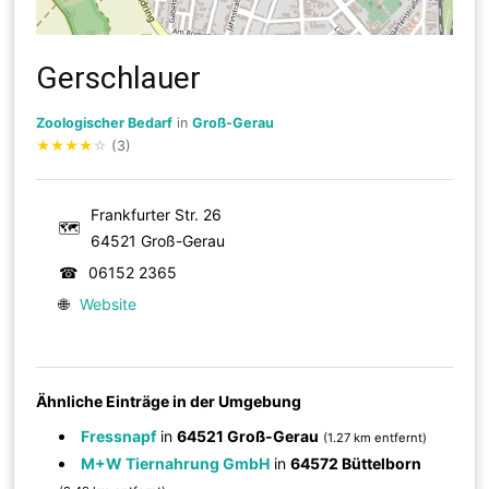
Gerschlauer
Zoologischer Bedarf
in
Groß-Gerau
★
★
★
★
☆
(3)
Frankfurter Str. 26
🗺
64521 Groß-Gerau
☎
06152 2365
🌐
Website
Ähnliche Einträge in der Umgebung
Fressnapf
in
64521 Groß-Gerau
(1.27 km entfernt)
M+W Tiernahrung GmbH
in
64572 Büttelborn