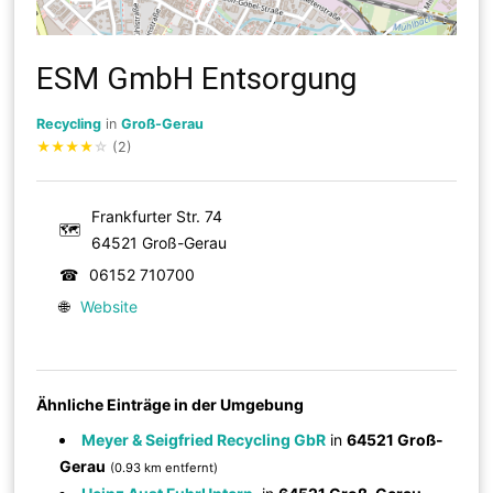
ESM GmbH Entsorgung
Recycling
in
Groß-Gerau
★
★
★
★
☆
(2)
Frankfurter Str. 74
🗺
64521 Groß-Gerau
☎
06152 710700
🌐
Website
Ähnliche Einträge in der Umgebung
Meyer & Seigfried Recycling GbR
in
64521 Groß-
Gerau
(0.93 km entfernt)