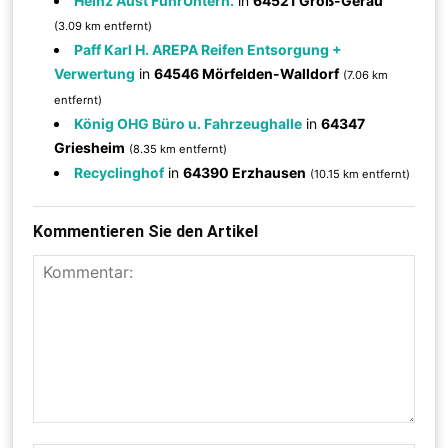
Heinz Aust FuhrUntern.
in
64521 Groß-Gerau
(3.09 km entfernt)
Paff Karl H. AREPA Reifen Entsorgung +
Verwertung
in
64546 Mörfelden-Walldorf
(7.06 km
entfernt)
König OHG Büro u. Fahrzeughalle
in
64347
Griesheim
(8.35 km entfernt)
Recyclinghof
in
64390 Erzhausen
(10.15 km entfernt)
Kommentieren Sie den Artikel