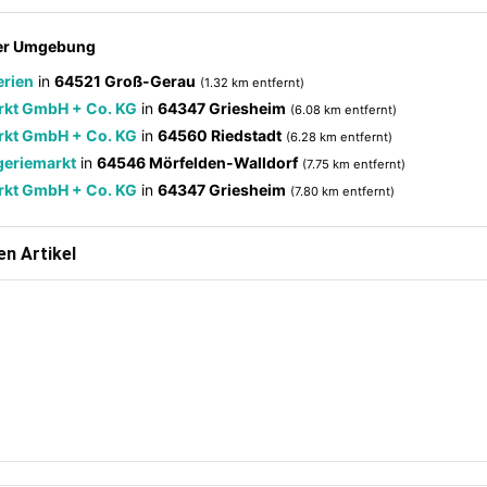
der Umgebung
erien
in
64521 Groß-Gerau
(1.32 km entfernt)
rkt GmbH + Co. KG
in
64347 Griesheim
(6.08 km entfernt)
rkt GmbH + Co. KG
in
64560 Riedstadt
(6.28 km entfernt)
eriemarkt
in
64546 Mörfelden-Walldorf
(7.75 km entfernt)
rkt GmbH + Co. KG
in
64347 Griesheim
(7.80 km entfernt)
n Artikel