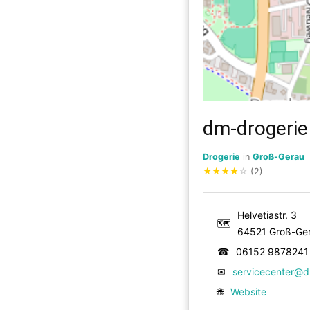
dm-drogerie
Drogerie
in
Groß-Gerau
★
★
★
★
☆
(2)
Helvetiastr. 3
🗺
64521 Groß-Ge
☎
06152 9878241
✉
servicecenter@
🌐
Website