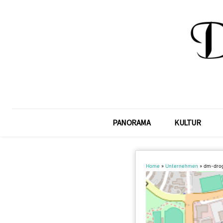
PANORAMA
KULTUR
Home
»
Unternehmen
»
dm-drog