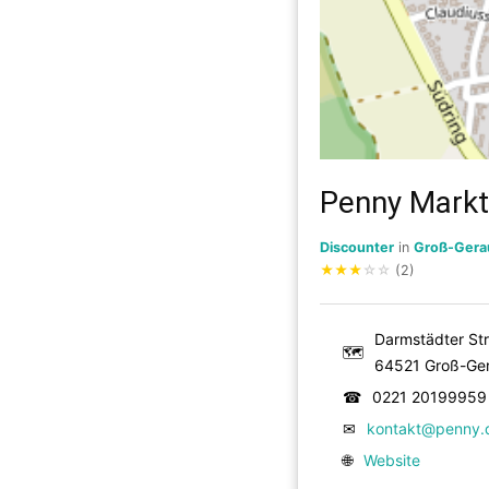
Penny Markt
Discounter
in
Groß-Gera
★
★
★
☆
☆
(2)
Darmstädter Str
🗺
64521 Groß-Ge
☎
0221 20199959
✉
kontakt@penny.
🌐
Website