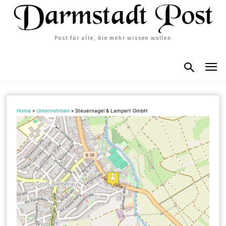
Post für alle, die mehr wissen wollen
Home
»
Unternehmen
»
Steuernagel & Lampert GmbH