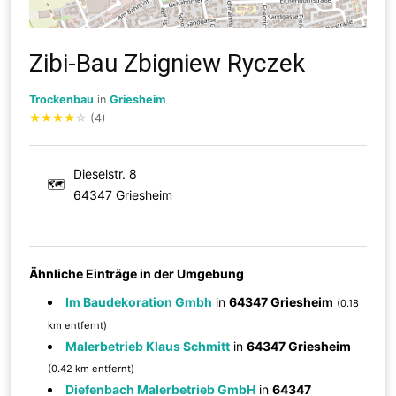
Zibi-Bau Zbigniew Ryczek
Trockenbau
in
Griesheim
★
★
★
★
☆
(4)
Dieselstr. 8
🗺
64347 Griesheim
Ähnliche Einträge in der Umgebung
Im Baudekoration Gmbh
in
64347 Griesheim
(0.18
km entfernt)
Malerbetrieb Klaus Schmitt
in
64347 Griesheim
(0.42 km entfernt)
Diefenbach Malerbetrieb GmbH
in
64347