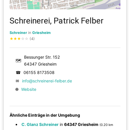
Schreinerei, Patrick Felber
Schreiner
in
Griesheim
★
★
★
☆
☆
(4)
Bessunger Str. 152
🗺
64347 Griesheim
☎
06155 8173508
✉
info@schreinerei-felber.de
🌐
Website
Ähnliche Einträge in der Umgebung
C. Glanz Schreiner
in
64347 Griesheim
(0.20 km