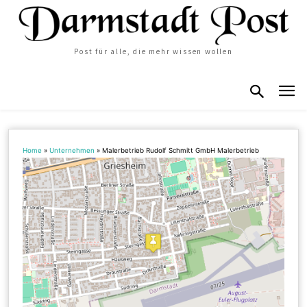
Post für alle, die mehr wissen wollen
Home
»
Unternehmen
»
Malerbetrieb Rudolf Schmitt GmbH Malerbetrieb