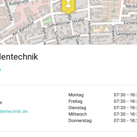
dentechnik
m
Montag
07:30 - 16
Freitag
07:30 - 16
m
Dienstag
07:30 - 16
dentechnik.de
Mittwoch
07:30 - 16
Donnerstag
07:30 - 16