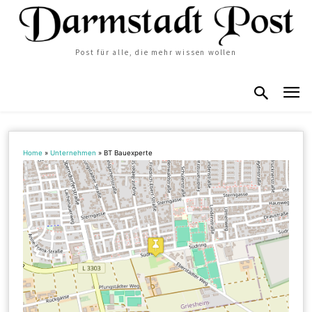
Post für alle, die mehr wissen wollen
Home
»
Unternehmen
»
BT Bauexperte