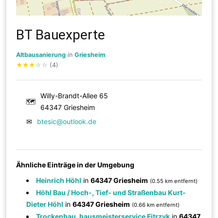
BT Bauexperte
Altbausanierung
in
Griesheim
★
★
★
☆
☆
(4)
Willy-Brandt-Allee 65
🗺
64347 Griesheim
✉
btesic@outlook.de
Ähnliche Einträge in der Umgebung
Heinrich Höhl
in
64347 Griesheim
(0.55 km entfernt)
Höhl Bau / Hoch-, Tief- und Straßenbau Kurt-
Dieter Höhl
in
64347 Griesheim
(0.66 km entfernt)
Trockenbau, hausmeisterservice Fitrzyk
in
64347