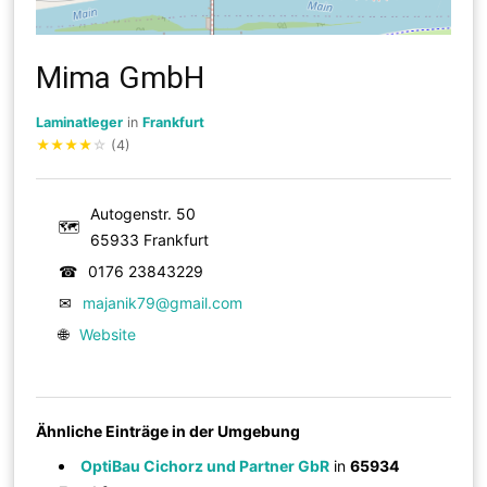
Mima GmbH
Laminatleger
in
Frankfurt
★
★
★
★
☆
(4)
Autogenstr. 50
🗺
65933 Frankfurt
☎
0176 23843229
✉
majanik79@gmail.com
🌐
Website
Ähnliche Einträge in der Umgebung
OptiBau Cichorz und Partner GbR
in
65934