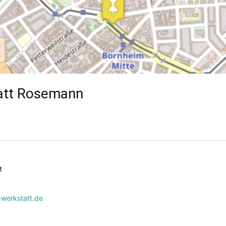
att Rosemann
t
werkstatt.de