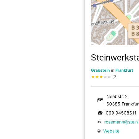
Steinwerkst
Grabstein
in
Frankfurt
★
★
★
☆
☆
(2)
Neebstr. 2
🗺
60385 Frankfur
☎
069 94508611
✉
rosemann@stein-
🌐
Website