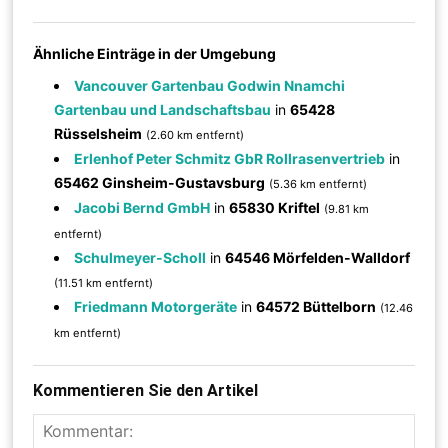
Ähnliche Einträge in der Umgebung
Vancouver Gartenbau Godwin Nnamchi
Gartenbau und Landschaftsbau
in
65428
Rüsselsheim
(2.60 km entfernt)
Erlenhof Peter Schmitz GbR Rollrasenvertrieb
in
65462 Ginsheim-Gustavsburg
(5.36 km entfernt)
Jacobi Bernd GmbH
in
65830 Kriftel
(9.81 km
entfernt)
Schulmeyer-Scholl
in
64546 Mörfelden-Walldorf
(11.51 km entfernt)
Friedmann Motorgeräte
in
64572 Büttelborn
(12.46
km entfernt)
Kommentieren Sie den Artikel