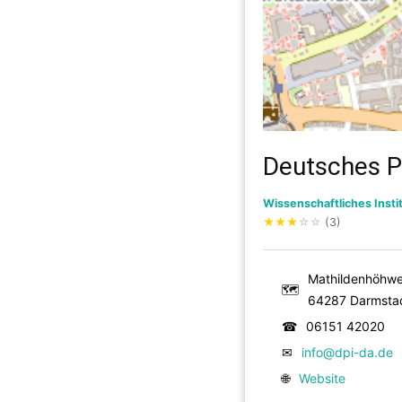
Deutsches Po
Wissenschaftliches Insti
★
★
★
☆
☆
(3)
Mathildenhöhw
🗺
64287 Darmsta
☎
06151 42020
✉
info@dpi-da.de
🌐
Website