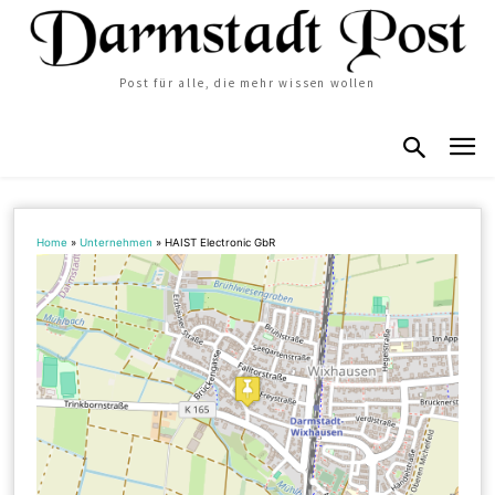
Post für alle, die mehr wissen wollen
Home
»
Unternehmen
»
HAIST Electronic GbR