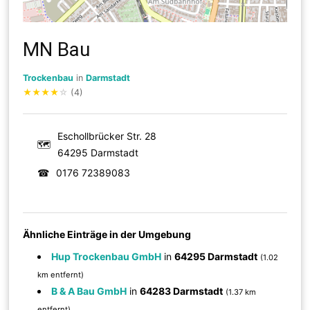
MN Bau
Trockenbau
in
Darmstadt
★
★
★
★
☆
(4)
Eschollbrücker Str. 28
🗺
64295 Darmstadt
☎
0176 72389083
Ähnliche Einträge in der Umgebung
Hup Trockenbau GmbH
in
64295 Darmstadt
(1.02
km entfernt)
B & A Bau GmbH
in
64283 Darmstadt
(1.37 km
entfernt)