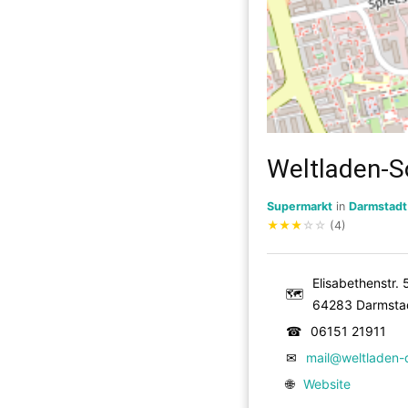
Weltladen-So
Supermarkt
in
Darmstadt
★
★
★
☆
☆
(4)
Elisabethenstr. 
🗺
64283 Darmsta
☎
06151 21911
✉
mail@weltladen-
🌐
Website