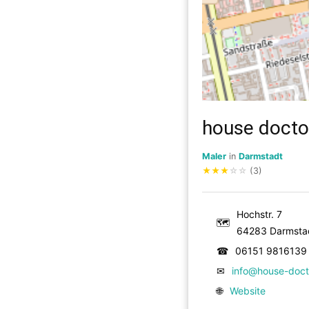
house docto
Maler
in
Darmstadt
★
★
★
☆
☆
(3)
Hochstr. 7
🗺
64283 Darmsta
☎
06151 9816139
✉
info@house-doct
🌐
Website