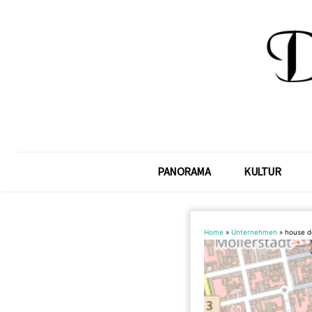
PANORAMA
KULTUR
Home
»
Unternehmen
»
house d