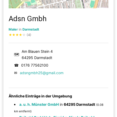
Adsn Gmbh
Maler
in
Darmstadt
★
★
★
★
☆
(4)
Am Blauen Stein 4
🗺
64295 Darmstadt
☎
0176 77562100
✉
adsngmbh25@gmail.com
Ähnliche Einträge in der Umgebung
a. u. h. Münster GmbH
in
64295 Darmstadt
(0.08
km entfernt)