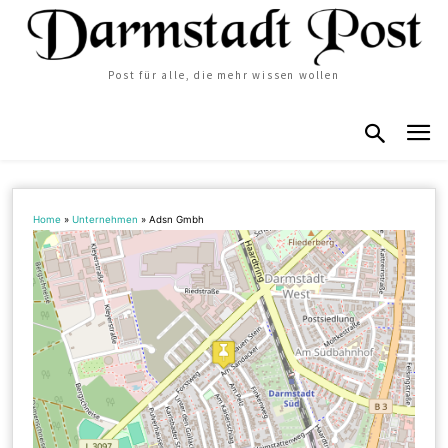
Post für alle, die mehr wissen wollen
Home
»
Unternehmen
»
Adsn Gmbh