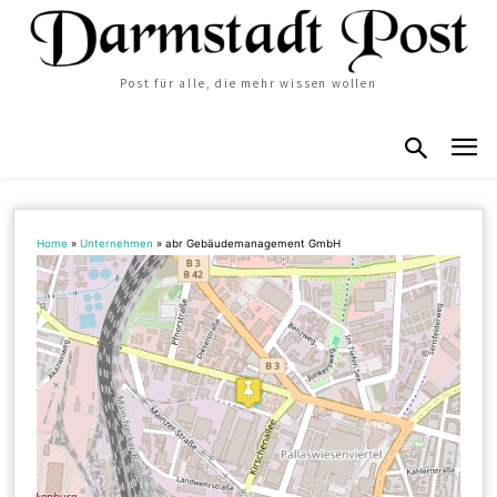
Post für alle, die mehr wissen wollen
Home
»
Unternehmen
»
abr Gebäudemanagement GmbH