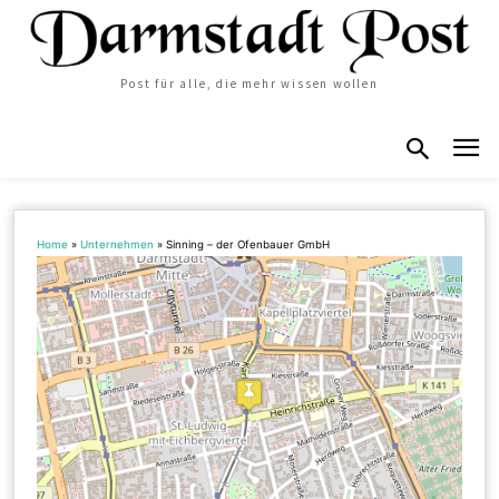
Post für alle, die mehr wissen wollen
Home
»
Unternehmen
»
Sinning – der Ofenbauer GmbH