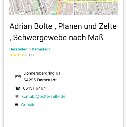
Adrian Bolte , Planen und Zelte
, Schwergewebe nach Maß
Hersteller
in
Darmstadt
★
★
★
★
☆
(4)
Donnersbergring 61
🗺
64295 Darmstadt
☎
06151 64641
✉
kontakt@bolte-zelte.de
🌐
Website