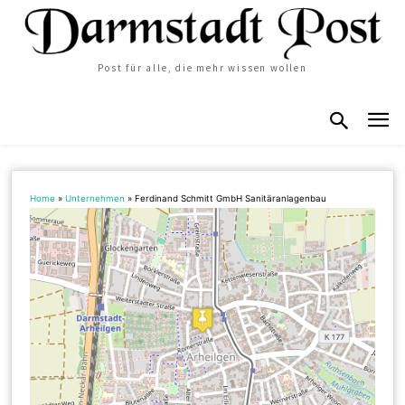
Post für alle, die mehr wissen wollen
Home
»
Unternehmen
»
Ferdinand Schmitt GmbH Sanitäranlagenbau