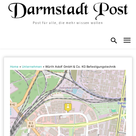
Post für alle, die mehr wissen wollen
Home
»
Unternehmen
»
Würth Adolf GmbH & Co. KG Befestigungstechnik