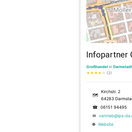
Infopartne
Großhandel
in
Darmstadt
★
★
★
★
☆
(2)
Kirchstr. 2
🗺
64283 Darmsta
☎
06151 94495
✉
vertrieb@ips-da
🌐
Website