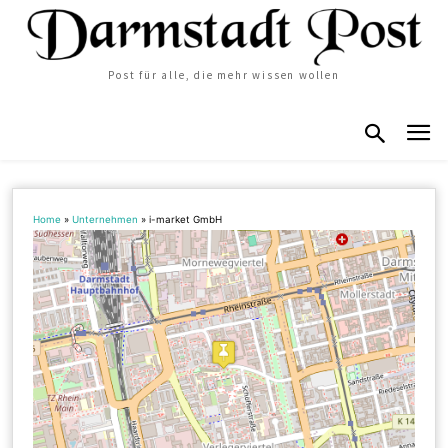
Post für alle, die mehr wissen wollen
Home
»
Unternehmen
»
i-market GmbH