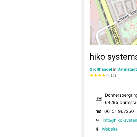
hiko syste
Großhandel
in
Darmstadt
★
★
★
★
☆
(4)
Donnersbergrin
🗺
64295 Darmsta
☎
06151 967250
✉
info@hiko-syste
🌐
Website