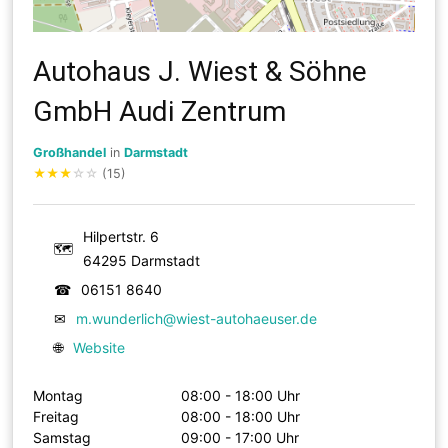
Autohaus J. Wiest & Söhne
GmbH Audi Zentrum
Großhandel
in
Darmstadt
★
★
★
☆
☆
(15)
Hilpertstr. 6
🗺
64295 Darmstadt
☎
06151 8640
✉
m.wunderlich@wiest-autohaeuser.de
🌐
Website
Montag
08:00 - 18:00 Uhr
Freitag
08:00 - 18:00 Uhr
Samstag
09:00 - 17:00 Uhr