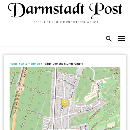
Post für alle, die mehr wissen wollen
Home
»
Unternehmen
»
Taifun Dienstleistungs GmbH