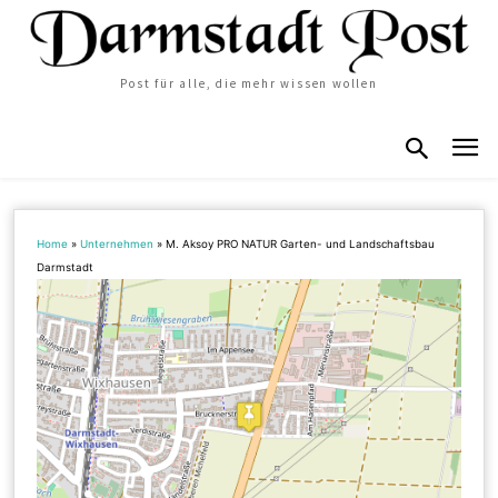
Post für alle, die mehr wissen wollen
Home
»
Unternehmen
»
M. Aksoy PRO NATUR Garten- und Landschaftsbau
Darmstadt