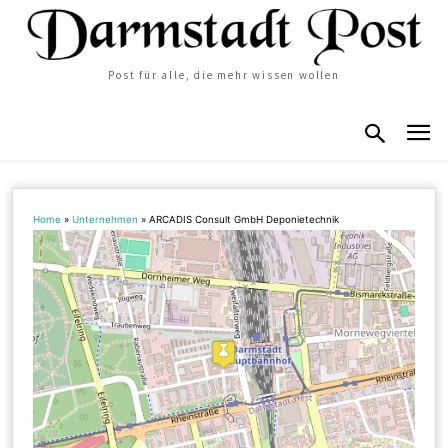
Post für alle, die mehr wissen wollen
Home
»
Unternehmen
»
ARCADIS Consult GmbH Deponietechnik