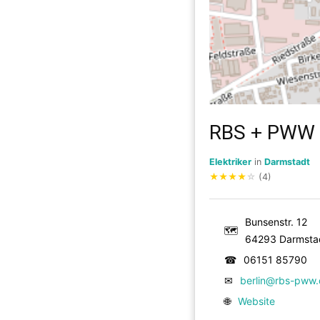
RBS + PWW 
Elektriker
in
Darmstadt
★
★
★
★
☆
(4)
Bunsenstr. 12
🗺
64293 Darmsta
☎
06151 85790
✉
berlin@rbs-pww
🌐
Website