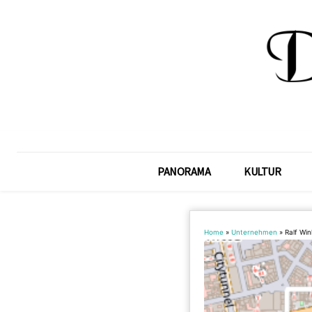
PANORAMA
KULTUR
Home
»
Unternehmen
»
Ralf Win