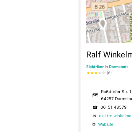
Ralf Winkelm
Elektriker
in
Darmstadt
★
★
★
☆
☆
(6)
Roßdörfer Str. 
🗺
64287 Darmsta
☎
06151 48579
✉
elektro.winkelma
🌐
Website