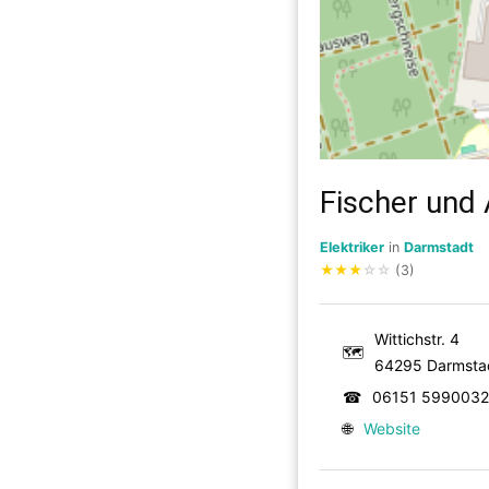
Fischer und
Elektriker
in
Darmstadt
★
★
★
☆
☆
(3)
Wittichstr. 4
🗺
64295 Darmsta
☎
06151 5990032
🌐
Website