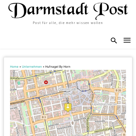
Post für alle, die mehr wissen wollen
Home
»
Unternehmen
»
Hufnagel By Horn