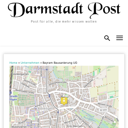
Post für alle, die mehr wissen wollen
Home
»
Unternehmen
»
Bayram Bausanierung UG