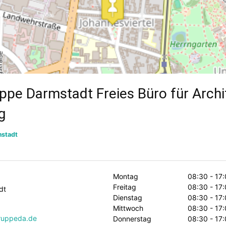
pe Darmstadt Freies Büro für Archit
g
stadt
Montag
08:30 - 17
Freitag
08:30 - 17
dt
Dienstag
08:30 - 17
Mittwoch
08:30 - 17
ruppeda.de
Donnerstag
08:30 - 17