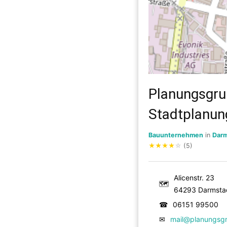
Planungsgrup
Stadtplanun
Bauunternehmen
in
Darm
★
★
★
★
☆
(5)
Alicenstr. 23
🗺
64293 Darmsta
☎
06151 99500
✉
mail@planungsg