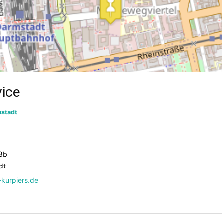
vice
stadt
3b
dt
kurpiers.de