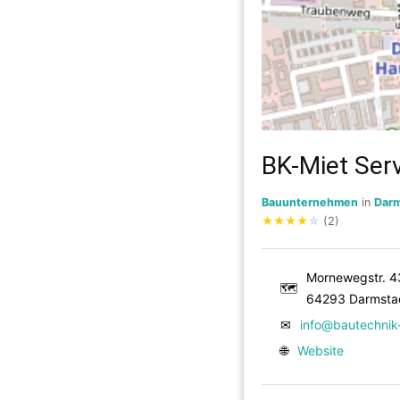
BK-Miet Ser
Bauunternehmen
in
Darm
★
★
★
★
☆
(2)
Mornewegstr. 4
🗺
64293 Darmsta
✉
info@bautechnik-
🌐
Website