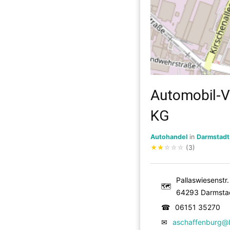
Automobil-V
KG
Autohandel
in
Darmstadt
★
★
☆
☆
☆
(3)
Pallaswiesenstr
🗺
64293 Darmsta
☎
06151 35270
✉
aschaffenburg@