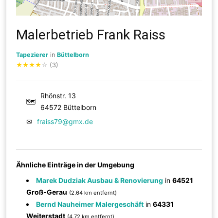
Malerbetrieb Frank Raiss
Tapezierer
in
Büttelborn
★
★
★
★
☆
(3)
Rhönstr. 13
🗺
64572 Büttelborn
✉
fraiss79@gmx.de
Ähnliche Einträge in der Umgebung
Marek Dudziak Ausbau & Renovierung
in
64521
Groß-Gerau
(2.64 km entfernt)
Bernd Nauheimer Malergeschäft
in
64331
Weiterstadt
(4.72 km entfernt)