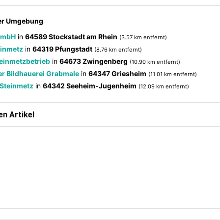
der Umgebung
 GmbH
in
64589 Stockstadt am Rhein
(3.57 km entfernt)
einmetz
in
64319 Pfungstadt
(8.76 km entfernt)
teinmetzbetrieb
in
64673 Zwingenberg
(10.90 km entfernt)
er Bildhauerei Grabmale
in
64347 Griesheim
(11.01 km entfernt)
Steinmetz
in
64342 Seeheim-Jugenheim
(12.09 km entfernt)
n Artikel