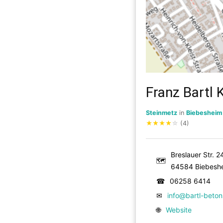
Franz Bartl 
Steinmetz
in
Biebesheim
★
★
★
★
☆
(4)
Breslauer Str. 2
🗺
64584 Biebesh
☎
06258 6414
✉
info@bartl-beton
🌐
Website