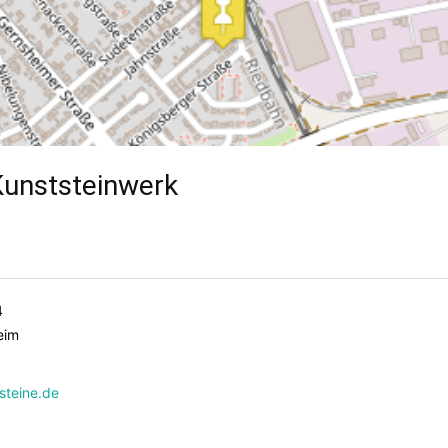
Kunststeinwerk
4
eim
steine.de