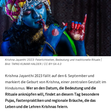
Krishna Jayanthi 2023: Feierlichkeiten, Bedeutung und traditionelle Rituale |
Bild: TAPAS KUMAR HALDER / CC BY-SA 4.0
Krishna Jayanthi 2023 fällt auf den 6. September und
markiert die Geburt von Krishna, einer zentralen Gestalt im
Hinduismus.
Wer an den Datum, die Bedeutung und die
Rituale anknüpfen will, findet an diesem Tag besondere
Pujas, Fastenpraktiken und regionale Bräuche, die das
Leben und die Lehren Krishnas feiern.